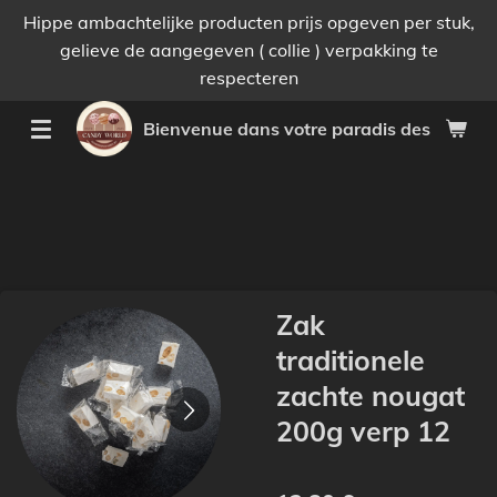
Hippe ambachtelijke producten prijs opgeven per stuk,
Passer
gelieve de aangegeven ( collie ) verpakking te
au
respecteren
contenu
principal
Bienvenue dans votre paradis des bonnes 
Zak
traditionele
zachte nougat
200g verp 12