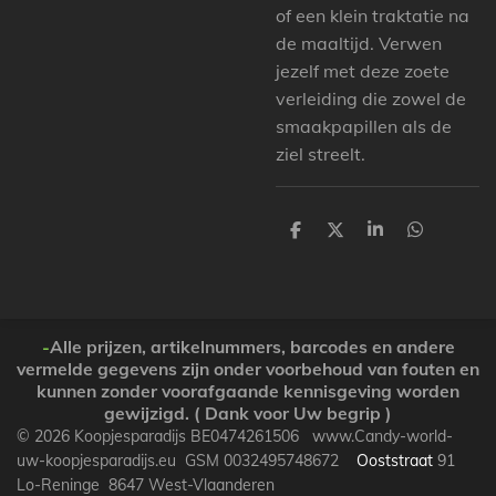
of een klein traktatie na
de maaltijd. Verwen
jezelf met deze zoete
verleiding die zowel de
smaakpapillen als de
ziel streelt.
P
P
P
P
a
a
a
a
r
r
r
r
t
t
t
t
a
a
a
a
g
g
g
g
e
e
e
e
-
Alle prijzen, artikelnummers, barcodes en andere
r
r
r
r
vermelde gegevens zijn onder voorbehoud van fouten en
kunnen zonder voorafgaande kennisgeving worden
gewijzigd. ( Dank voor Uw begrip )
© 2026 Koopjesparadijs BE0474261506 www.Candy-world-
uw-koopjesparadijs.eu GSM 0032495748672
Ooststraat
91
Lo-Reninge 8647 West-Vlaanderen