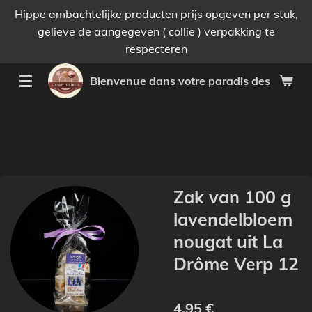
Hippe ambachtelijke producten prijs opgeven per stuk,
Passer
gelieve de aangegeven ( collie ) verpakking te
au
respecteren
contenu
principal
Bienvenue dans votre paradis des bonnes 
Zak van 100 g
lavendelbloem
nougat uit La
Drôme Verp 12
4,95 €