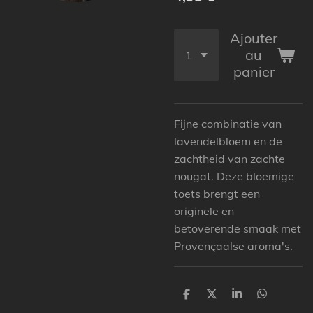
Ajouter
au
panier
Fijne combinatie van
lavendelbloem en de
zachtheid van zachte
nougat. Deze bloemige
toets brengt een
originele en
betoverende smaak met
Provençaalse aroma's.
P
P
P
P
a
a
a
a