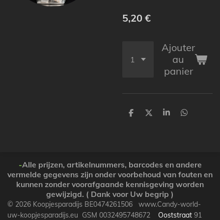
5,20 €
Ajouter
au
panier
P
P
P
P
a
a
a
a
r
r
r
r
t
t
t
t
a
a
a
a
g
g
g
g
e
e
e
e
-
Alle prijzen, artikelnummers, barcodes en andere
r
r
r
r
vermelde gegevens zijn onder voorbehoud van fouten en
kunnen zonder voorafgaande kennisgeving worden
gewijzigd. ( Dank voor Uw begrip )
© 2026 Koopjesparadijs BE0474261506 www.Candy-world-
uw-koopjesparadijs.eu GSM 0032495748672
Ooststraat
91