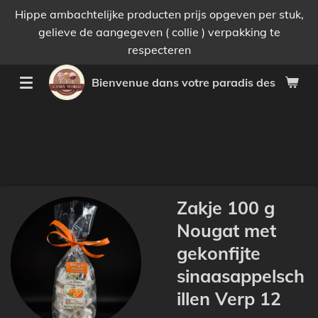
Hippe ambachtelijke producten prijs opgeven per stuk,
Passer
gelieve de aangegeven ( collie ) verpakking te
au
respecteren
contenu
principal
Bienvenue dans votre paradis des bonnes 
Zakje 100 g
Nougat met
gekonfijte
sinaasappelsch
illen Verp 12