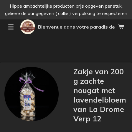
Hippe ambachtelijke producten prijs opgeven per stuk,
Passer
gelieve de aangegeven ( collie ) verpakking te respecteren
au
contenu
Bienvenue dans votre paradis des bonne
principal
Zakje van 200
g zachte
nougat met
lavendelbloem
van La Drome
Verp 12