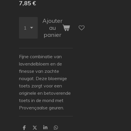
7,85 €
Ajouter
au
panier
Fijne combinatie van
lavendelbloem en de
finesse van zachte
nougat. Deze bloemige
toets zorgt voor een
originele en betoverende
toets in de mond met
Provençaalse geuren.
P
P
P
P