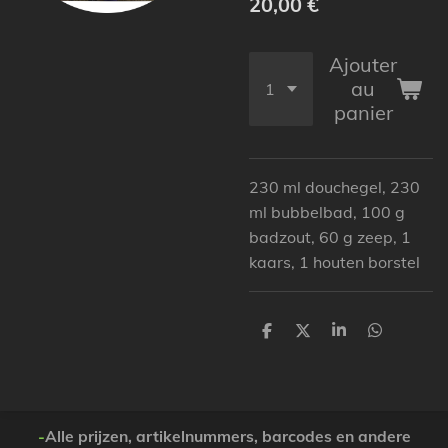
20,00 €
Ajouter
au
panier
230 ml douchegel, 230
ml bubbelbad, 100 g
badzout, 60 g zeep, 1
kaars, 1 houten borstel
P
P
P
P
a
a
a
a
r
r
r
r
t
t
t
t
a
a
a
a
g
g
g
g
e
e
e
e
-
Alle prijzen, artikelnummers, barcodes en andere