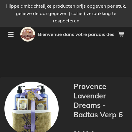
Hippe ambachtelijke producten prijs opgeven per stuk,
Passer
gelieve de aangegeven ( collie ) verpakking te
au
respecteren
contenu
principal
Bienvenue dans votre paradis des bonnes 
Provence
Lavender
Dreams -
Badtas Verp 6