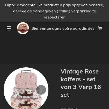
Hippe ambachtelijke producten prijs opgeven per stuk,
Passer
gelieve de aangegeven ( collie ) verpakking te
au
respecteren
contenu
principal
Bienvenue dans votre paradis des bonnes 
Vintage Rose
koffers - set
van 3 Verp 16
set