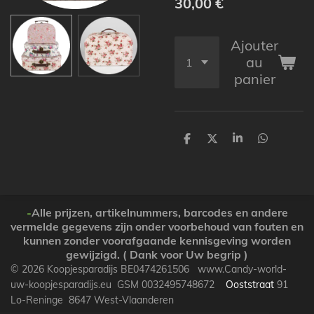
30,00 €
Ajouter
au
panier
P
P
P
P
a
a
a
a
r
r
r
r
t
t
t
t
a
a
a
a
g
g
g
g
e
e
e
e
-
Alle prijzen, artikelnummers, barcodes en andere
r
r
r
r
vermelde gegevens zijn onder voorbehoud van fouten en
kunnen zonder voorafgaande kennisgeving worden
gewijzigd. ( Dank voor Uw begrip )
© 2026 Koopjesparadijs BE0474261506 www.Candy-world-
uw-koopjesparadijs.eu GSM 0032495748672
Ooststraat
91
Lo-Reninge 8647 West-Vlaanderen