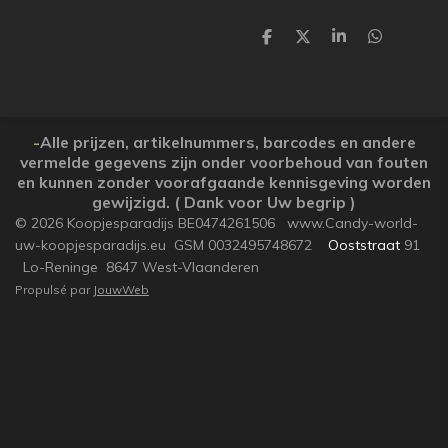
P
P
P
P
a
a
a
a
r
r
r
r
t
t
t
t
a
a
a
a
g
g
g
g
e
e
e
e
-
Alle prijzen, artikelnummers, barcodes en andere
r
r
r
r
vermelde gegevens zijn onder voorbehoud van fouten
en kunnen zonder voorafgaande kennisgeving worden
gewijzigd. ( Dank voor Uw begrip )
© 2026 Koopjesparadijs BE0474261506 www.Candy-world-
uw-koopjesparadijs.eu GSM 0032495748672
Ooststraat
91
Lo-Reninge 8647 West-Vlaanderen
Propulsé par
JouwWeb