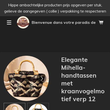
Hippe ambachtelijke producten prijs opgeven per stuk,
Passer
gelieve de aangegeven ( collie ) verpakking te respecteren
au
contenu
Bienvenue dans votre paradis des bonne
principal
Elegante
Mihella-
handtassen
met
kraanvogelmo
tief verp 12