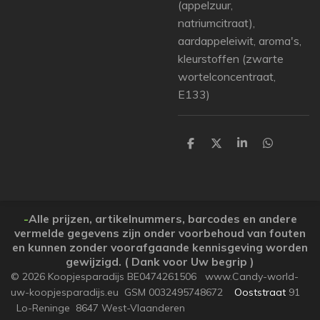
(appelzuur,
natriumcitraat),
aardappeleiwit, aroma's,
kleurstoffen (zwarte
wortelconcentraat,
E133)
P
P
P
P
a
a
a
a
r
r
r
r
t
t
t
t
a
a
a
a
g
g
g
g
e
e
e
e
-
Alle prijzen, artikelnummers, barcodes en andere
r
r
r
r
vermelde gegevens zijn onder voorbehoud van fouten
en kunnen zonder voorafgaande kennisgeving worden
gewijzigd. ( Dank voor Uw begrip )
© 2026 Koopjesparadijs BE0474261506 www.Candy-world-
uw-koopjesparadijs.eu GSM 0032495748672
Ooststraat
91
Lo-Reninge 8647 West-Vlaanderen