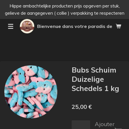
Hippe ambachtelijke producten prijs opgeven per stuk,
Passer
gelieve de aangegeven ( collie ) verpakking te respecteren
au
contenu
Bienvenue dans votre paradis des bonne
principal
Bubs Schuim
Duizelige
Schedels 1 kg
25,00 €
Ajouter