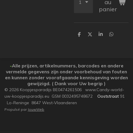
au
panier
P
P
P
P
a
a
a
a
r
r
r
r
t
t
t
t
a
a
a
a
g
g
g
g
e
e
e
e
-
Alle prijzen, artikelnummers, barcodes en andere
r
r
r
r
vermelde gegevens zijn onder voorbehoud van fouten
en kunnen zonder voorafgaande kennisgeving worden
gewijzigd. ( Dank voor Uw begrip )
© 2026 Koopjesparadijs BE0474261506 www.Candy-world-
uw-koopjesparadijs.eu GSM 0032495748672
Ooststraat
91
Lo-Reninge 8647 West-Vlaanderen
Propulsé par
JouwWeb