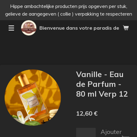
Hippe ambachtelijke producten prijs opgeven per stuk,
Passer
gelieve de aangegeven ( collie ) verpakking te respecteren
au
contenu
Bienvenue dans votre paradis des bonne
principal
Vanille - Eau
de Parfum -
80 ml Verp 12
12,60 €
Ajouter