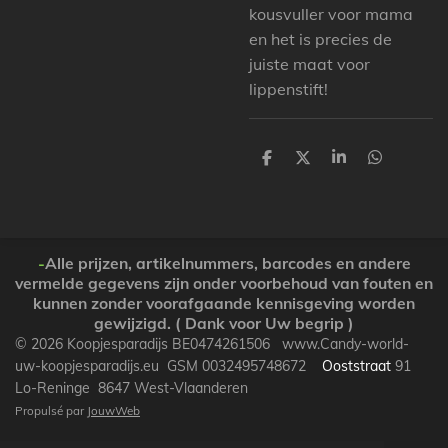
kousvuller voor mama
en het is precies de
juiste maat voor
lippenstift!
P
P
P
P
a
a
a
a
r
r
r
r
t
t
t
t
a
a
a
a
g
g
g
g
e
e
e
e
-
Alle prijzen, artikelnummers, barcodes en andere
r
r
r
r
vermelde gegevens zijn onder voorbehoud van fouten en
kunnen zonder voorafgaande kennisgeving worden
gewijzigd. ( Dank voor Uw begrip )
© 2026 Koopjesparadijs BE0474261506 www.Candy-world-
uw-koopjesparadijs.eu GSM 0032495748672
Ooststraat
91
Lo-Reninge 8647 West-Vlaanderen
Propulsé par
JouwWeb