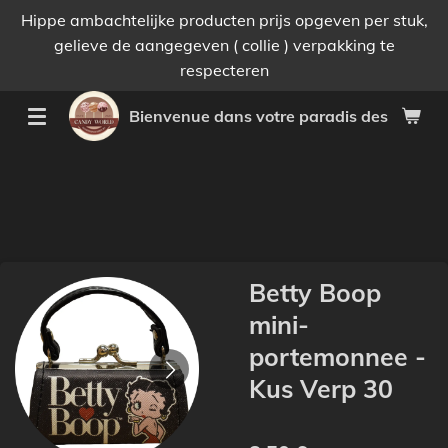
Hippe ambachtelijke producten prijs opgeven per stuk,
Passer
gelieve de aangegeven ( collie ) verpakking te
au
respecteren
contenu
principal
Bienvenue dans votre paradis des bonnes 
Betty Boop
mini-
portemonnee -
Kus Verp 30