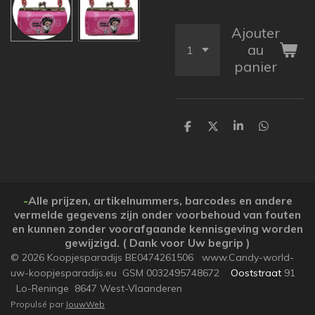
Ajouter
au
panier
P
P
P
P
a
a
a
a
r
r
r
r
t
t
t
t
a
a
a
a
g
g
g
g
e
e
e
e
-
Alle prijzen, artikelnummers, barcodes en andere
r
r
r
r
vermelde gegevens zijn onder voorbehoud van fouten
en kunnen zonder voorafgaande kennisgeving worden
gewijzigd. ( Dank voor Uw begrip )
© 2026 Koopjesparadijs BE0474261506 www.Candy-world-
uw-koopjesparadijs.eu GSM 0032495748672
Ooststraat
91
Lo-Reninge 8647 West-Vlaanderen
Propulsé par
JouwWeb