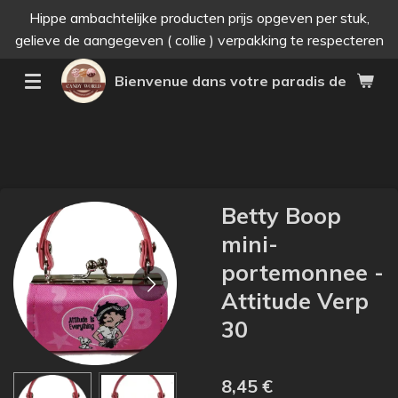
Hippe ambachtelijke producten prijs opgeven per stuk,
Passer
gelieve de aangegeven ( collie ) verpakking te respecteren
au
contenu
Bienvenue dans votre paradis des bonne
principal
Betty Boop
mini-
portemonnee -
Attitude Verp
30
8,45 €