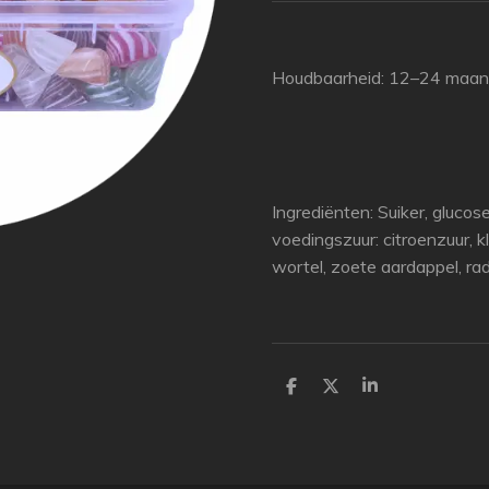
Houdbaarheid: 12–24 maa
Ingrediënten: Suiker, glucos
voedingszuur: citroenzuur, kl
wortel, zoete aardappel, rad
P
P
P
a
a
a
r
r
r
t
t
t
a
a
a
g
g
g