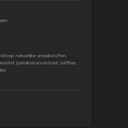
nden
estroop, natuurlijke smaakstoffen,
eurstof (spirulinaconcentraat, saffloer,
ijs)