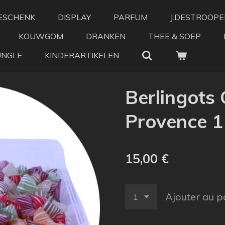
ESCHENK
DISPLAY
PARFUM
J.DESTROOPE
KOUWGOM
DRANKEN
THEE & SOEP
UNGLE
KINDERARTIKELEN
Berlingots
Provence 1
15,00 €
Ajouter au p