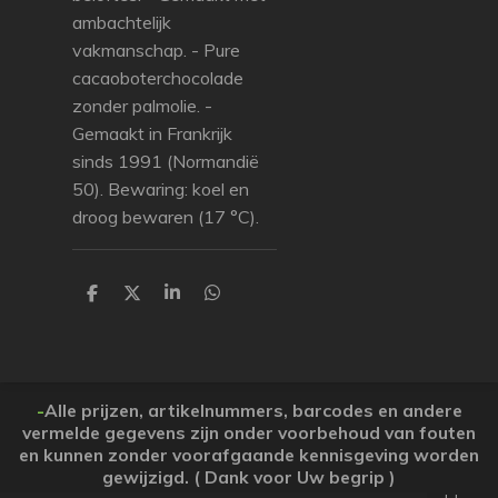
ambachtelijk
vakmanschap. - Pure
cacaoboterchocolade
zonder palmolie. -
Gemaakt in Frankrijk
sinds 1991 (Normandië
50). Bewaring: koel en
droog bewaren (17 °C).
P
P
P
P
a
a
a
a
r
r
r
r
t
t
t
t
a
a
a
a
g
g
g
g
e
e
e
e
-
Alle prijzen, artikelnummers, barcodes en andere
r
r
r
r
vermelde gegevens zijn onder voorbehoud van fouten
en kunnen zonder voorafgaande kennisgeving worden
gewijzigd. ( Dank voor Uw begrip )