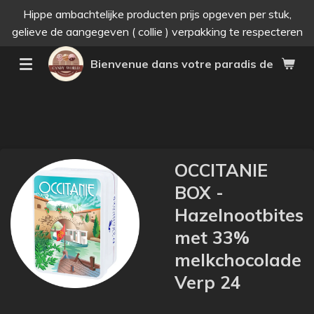
Hippe ambachtelijke producten prijs opgeven per stuk,
Passer
gelieve de aangegeven ( collie ) verpakking te respecteren
au
contenu
Bienvenue dans votre paradis des bonne
principal
OCCITANIE
BOX -
Hazelnootbites
met 33%
melkchocolade
Verp 24