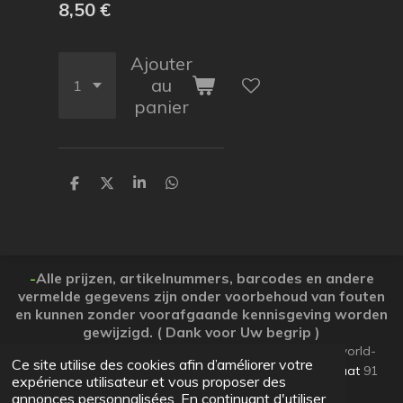
8,50 €
Ajouter
au
panier
P
P
P
P
a
a
a
a
r
r
r
r
t
t
t
t
a
a
a
a
g
g
g
g
e
e
e
e
-
Alle prijzen, artikelnummers, barcodes en andere
r
r
r
r
vermelde gegevens zijn onder voorbehoud van fouten
en kunnen zonder voorafgaande kennisgeving worden
gewijzigd. ( Dank voor Uw begrip )
© 2026 Koopjesparadijs BE0474261506 www.Candy-world-
Ce site utilise des cookies afin d’améliorer votre
uw-koopjesparadijs.eu GSM 0032495748672
Ooststraat
91
expérience utilisateur et vous proposer des
Lo-Reninge 8647 West-Vlaanderen
annonces personnalisées. En continuant d'utiliser