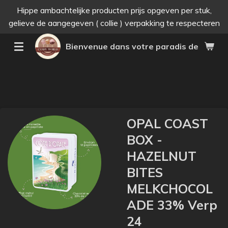
Hippe ambachtelijke producten prijs opgeven per stuk,
Passer
gelieve de aangegeven ( collie ) verpakking te respecteren
au
contenu
Bienvenue dans votre paradis des bonne
principal
OPAL COAST
BOX -
HAZELNUT
BITES
MELKCHOCOL
ADE 33% Verp
24