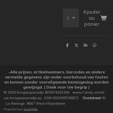
Ajouter
au
panier
P
P
P
P
a
a
a
a
r
r
r
r
t
t
t
t
a
a
a
a
g
g
g
g
e
e
e
e
-
Alle prijzen, artikelnummers, barcodes en andere
r
r
r
r
vermelde gegevens zijn onder voorbehoud van fouten
en kunnen zonder voorafgaande kennisgeving worden
gewijzigd. ( Dank voor Uw begrip )
© 2026 Koopjesparadijs BE0474261506 www.Candy-world-
uw-koopjesparadijs.eu GSM 0032495748672
Ooststraat
91
Lo-Reninge 8647 West-Vlaanderen
Propulsé par
JouwWeb