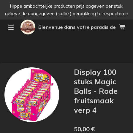
Hippe ambachtelijke producten prijs opgeven per stuk,
Passer
gelieve de aangegeven ( collie ) verpakking te respecteren
au
contenu
Bienvenue dans votre paradis des bonne
principal
Display 100
stuks Magic
Balls - Rode
fruitsmaak
verp 4
50,00 €