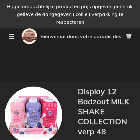
Hippe ambachtelijke producten prijs opgeven per stuk,
Passer
gelieve de aangegeven ( collie ) verpakking te
au
respecteren
contenu
principal
Bienvenue dans votre paradis des bonnes 
Display 12
Badzout MILK
SHAKE
COLLECTION
verp 48