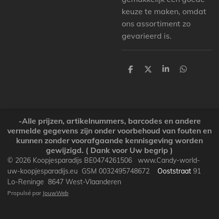
keuze te maken, omdat
ons assortiment zo
gevarieerd is.
P
P
P
P
a
a
a
a
r
r
r
r
t
t
t
t
a
a
a
a
g
g
g
g
e
e
e
e
-
Alle prijzen, artikelnummers, barcodes en andere
r
r
r
r
vermelde gegevens zijn onder voorbehoud van fouten en
kunnen zonder voorafgaande kennisgeving worden
gewijzigd. ( Dank voor Uw begrip )
© 2026 Koopjesparadijs BE0474261506 www.Candy-world-
uw-koopjesparadijs.eu GSM 0032495748672
Ooststraat
91
Lo-Reninge 8647 West-Vlaanderen
Propulsé par
JouwWeb