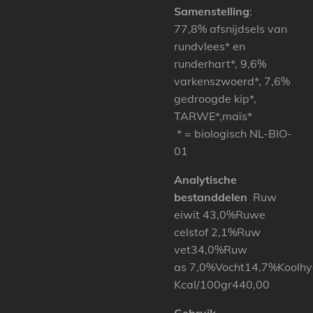
Samenstelling
:
77,8% afsnijdsels van
rundvlees* en
runderhart*, 9,6%
varkenszwoerd*, 7,6%
gedroogde kip*,
TARWE*,maïs*
* = biologisch NL-BIO-
01
Analytische
bestanddelen
Ruw
eiwit 43,0%Ruwe
celstof 2,1%Ruw
vet34,0%Ruw
as 7,0%Vocht14,7%Koolh
Kcal/100gr440,00