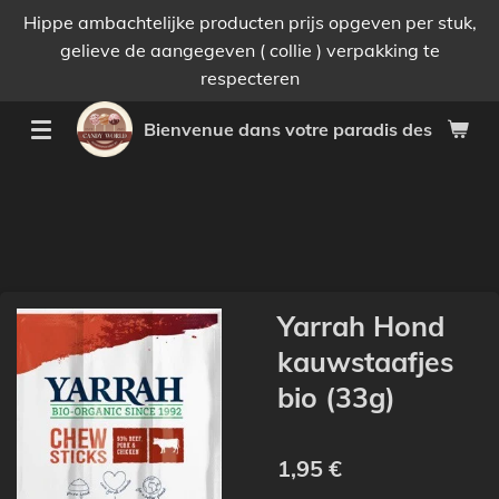
Hippe ambachtelijke producten prijs opgeven per stuk,
Passer
gelieve de aangegeven ( collie ) verpakking te
au
respecteren
contenu
principal
Bienvenue dans votre paradis des bonnes 
Yarrah Hond
kauwstaafjes
bio (33g)
1,95 €