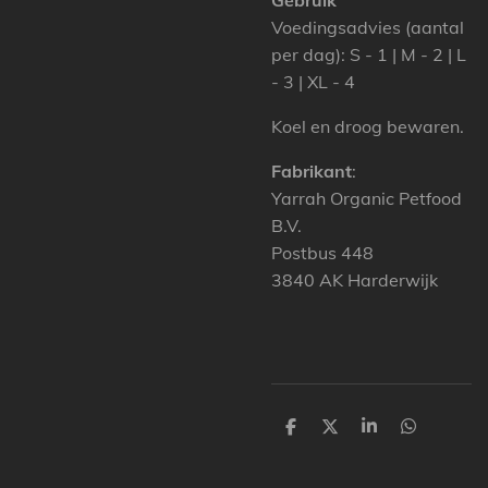
Gebruik
Voedingsadvies (aantal
per dag): S - 1 | M - 2 | L
- 3 | XL - 4
Koel en droog bewaren.
Fabrikant
:
Yarrah Organic Petfood
B.V.
Postbus 448
3840 AK Harderwijk
P
P
P
P
a
a
a
a
r
r
r
r
t
t
t
t