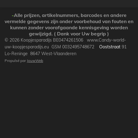
a
a
a
a
g
g
g
g
e
e
e
e
-
Alle prijzen, artikelnummers, barcodes en andere
r
r
r
r
vermelde gegevens zijn onder voorbehoud van fouten en
kunnen zonder voorafgaande kennisgeving worden
gewijzigd. ( Dank voor Uw begrip )
© 2026 Koopjesparadijs BE0474261506 www.Candy-world-
uw-koopjesparadijs.eu GSM 0032495748672
Ooststraat
91
Lo-Reninge 8647 West-Vlaanderen
Propulsé par
JouwWeb