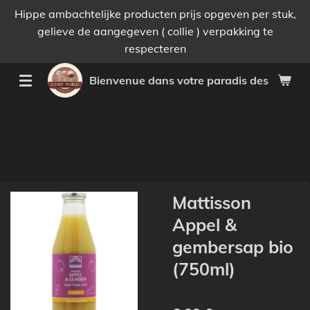
Hippe ambachtelijke producten prijs opgeven per stuk,
Passer
gelieve de aangegeven ( collie ) verpakking te
au
respecteren
contenu
principal
Bienvenue dans votre paradis des bonnes 
Mattisson
Appel &
gembersap bio
(750ml)