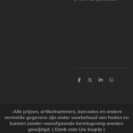
P
P
P
P
a
a
a
a
r
r
r
r
t
t
t
t
a
a
a
a
g
g
g
g
e
e
e
e
-
Alle prijzen, artikelnummers, barcodes en andere
r
r
r
r
vermelde gegevens zijn onder voorbehoud van fouten en
kunnen zonder voorafgaande kennisgeving worden
gewijzigd. ( Dank voor Uw begrip )