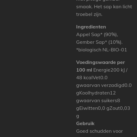
smaak. Het sap kan licht
troebel zijn.
Ingredienten
Appel Sap* (90%),
Gember Sap* (10%).
*biologisch NL-BIO-01
Voedingswaarde per
100 ml
Energie200 kJ /
48 kcalVet0.0
gwaarvan verzadigd0.0
gKoolhydraten12
gwaarvan suikers8
gEiwitten0,0 gZout0,03
g
Gebruik
Goed schudden voor