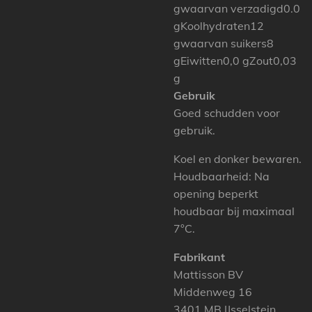
gwaarvan verzadigd0.0
gKoolhydraten12
gwaarvan suikers8
gEiwitten0,0 gZout0,03
g
Gebruik
Goed schudden voor
gebruik.
Koel en donker bewaren.
Houdbaarheid: Na
opening beperkt
houdbaar bij maximaal
7°C.
Fabrikant
Mattisson BV
Middenweg 16
3401 MB IJsselstein