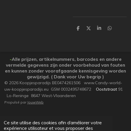
P
P
P
P
a
a
a
a
r
r
r
r
t
t
t
t
a
a
a
a
g
g
g
g
e
e
e
e
-
Alle prijzen, artikelnummers, barcodes en andere
r
r
r
r
vermelde gegevens zijn onder voorbehoud van fouten
en kunnen zonder voorafgaande kennisgeving worden
gewijzigd. ( Dank voor Uw begrip )
© 2026 Koopjesparadijs BE0474261506 www.Candy-world-
uw-koopjesparadijs.eu GSM 0032495748672
Ooststraat
91
Lo-Reninge 8647 West-Vlaanderen
Propulsé par
JouwWeb
Ce site utilise des cookies afin d’améliorer votre
expérience utilisateur et vous proposer des