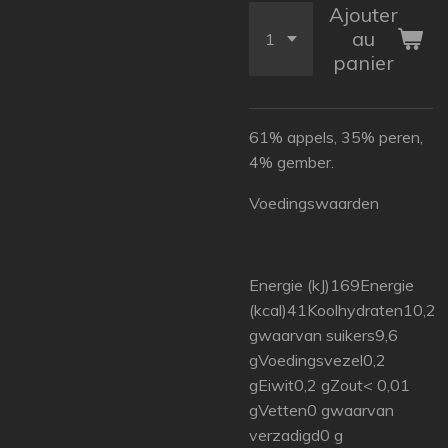
Ajouter
au
panier
61% appels, 35% peren,
4% gember.
Voedingswaarden
Energie (kJ)169Energie
(kcal)41Koolhydraten10,2
gwaarvan suikers9,6
gVoedingsvezel0,2
gEiwit0,2 gZout< 0,01
gVetten0 gwaarvan
verzadigd0 g