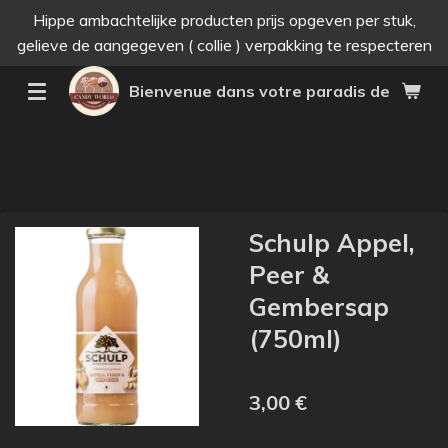
Hippe ambachtelijke producten prijs opgeven per stuk,
Passer
gelieve de aangegeven ( collie ) verpakking te respecteren
au
contenu
Bienvenue dans votre paradis des bonne
principal
Schulp Appel,
Peer &
Gembersap
(750ml)
3,00 €