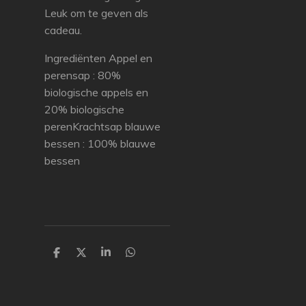
Leuk om te geven als
cadeau.
Ingrediënten Appel en
perensap : 80%
biologische appels en
20% biologische
perenKrachtsap blauwe
bessen : 100% blauwe
bessen
P
P
P
P
a
a
a
a
r
r
r
r
t
t
t
t
a
a
a
a