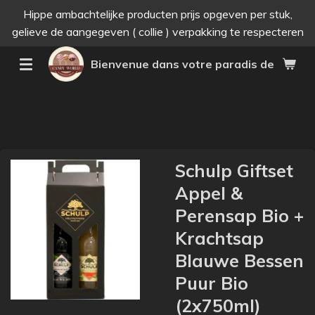
Hippe ambachtelijke producten prijs opgeven per stuk,
Passer
gelieve de aangegeven ( collie ) verpakking te respecteren
au
contenu
Bienvenue dans votre paradis des bonne
principal
Schulp Giftset
Appel &
Perensap Bio +
Krachtsap
Blauwe Bessen
Puur Bio
(2x750ml)