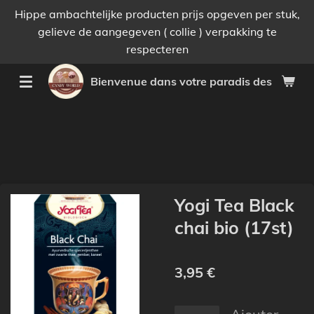
Hippe ambachtelijke producten prijs opgeven per stuk,
Passer
gelieve de aangegeven ( collie ) verpakking te
au
respecteren
contenu
principal
Bienvenue dans votre paradis des bonnes 
Yogi Tea Black
chai bio (17st)
3,95 €