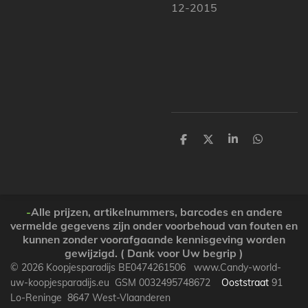
12-2015
P
P
P
P
a
a
a
a
r
r
r
r
t
t
t
t
a
a
a
a
g
g
g
g
e
e
e
e
-
Alle prijzen, artikelnummers, barcodes en andere
r
r
r
r
vermelde gegevens zijn onder voorbehoud van fouten en
kunnen zonder voorafgaande kennisgeving worden
gewijzigd. ( Dank voor Uw begrip )
© 2026 Koopjesparadijs BE0474261506 www.Candy-world-
uw-koopjesparadijs.eu GSM 0032495748672
Ooststraat
91
Lo-Reninge 8647 West-Vlaanderen