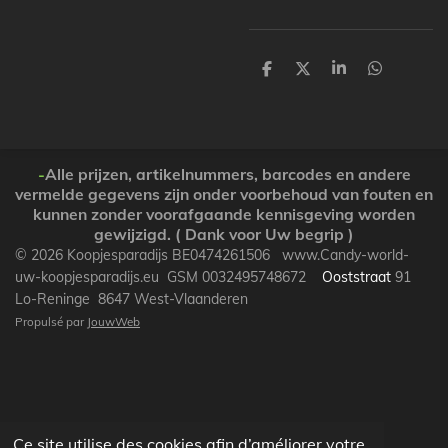
P
P
P
P
a
a
a
a
r
r
r
r
t
t
t
t
a
a
a
a
g
g
g
g
e
e
e
e
-
Alle prijzen, artikelnummers, barcodes en andere
r
r
r
r
vermelde gegevens zijn onder voorbehoud van fouten en
kunnen zonder voorafgaande kennisgeving worden
gewijzigd. ( Dank voor Uw begrip )
© 2026 Koopjesparadijs BE0474261506 www.Candy-world-
uw-koopjesparadijs.eu GSM 0032495748672
Ooststraat
91
Lo-Reninge 8647 West-Vlaanderen
Propulsé par
JouwWeb
Ce site utilise des cookies afin d’améliorer votre