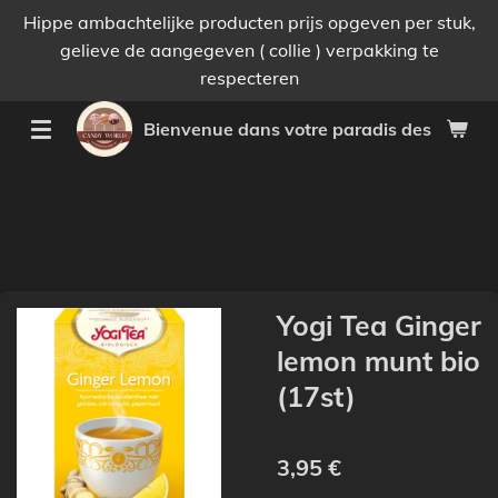
Hippe ambachtelijke producten prijs opgeven per stuk,
Passer
gelieve de aangegeven ( collie ) verpakking te
au
respecteren
contenu
principal
Bienvenue dans votre paradis des bonnes 
Yogi Tea Ginger
lemon munt bio
(17st)
3,95 €