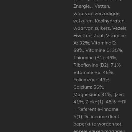
Energie, , Vetten,
waarvan verzadigde
vetzuren, Koolhydraten,
waarvan suikers, Vezels,
Eiwitten, Zout, Vitamine
A: 32%, Vitamine E:
69%, Vitamine C: 35%,
Thiamine (B1): 46%,
Riboflavine (B2): 71%,
Vitamine B6: 45%,
Foliumzuur: 43%,
Calcium: 56%,
Magnesium: 31%, IJzer:
41%, Zink^(1): 45%, **RI
= Referentie-inname,
^(1) De inname dient
beperkt te worden tot
enkele weken/maanden