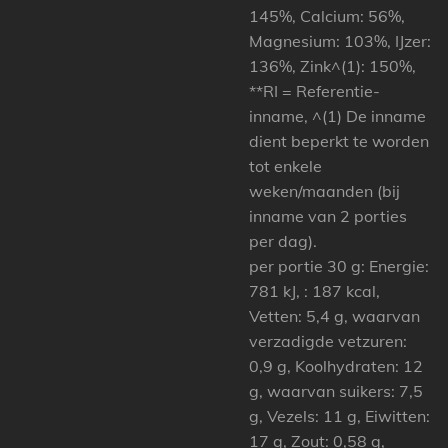
145%, Calcium: 56%,
Magnesium: 103%, IJzer:
136%, Zink^(1): 150%,
**RI = Referentie-
inname, ^(1) De inname
dient beperkt te worden
tot enkele
weken/maanden (bij
inname van 2 porties
per dag).
per portie 30 g: Energie:
781 kJ, : 187 kcal,
Vetten: 5,4 g, waarvan
verzadigde vetzuren:
0,9 g, Koolhydraten: 12
g, waarvan suikers: 7,5
g, Vezels: 11 g, Eiwitten:
17 g, Zout: 0,58 g,