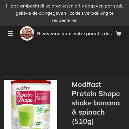
Hippe ambachtelijke producten prijs opgeven per stuk,
Passer
gelieve de aangegeven ( collie ) verpakking te
au
respecteren
contenu
principal
Bienvenue dans votre paradis des bonnes 
Modifast
Protein Shape
shake banana
& spinach
(510g)