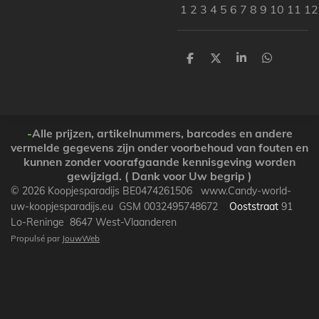
1 2 3 4 5 6 7 8 9 10 11 1
P
P
P
P
a
a
a
a
r
r
r
r
t
t
t
t
a
a
a
a
g
g
g
g
e
e
e
e
-
Alle prijzen, artikelnummers, barcodes en andere
r
r
r
r
vermelde gegevens zijn onder voorbehoud van fouten en
kunnen zonder voorafgaande kennisgeving worden
gewijzigd. ( Dank voor Uw begrip )
© 2026 Koopjesparadijs BE0474261506 www.Candy-world-
uw-koopjesparadijs.eu GSM 0032495748672
Ooststraat
91
Lo-Reninge 8647 West-Vlaanderen
Propulsé par
JouwWeb