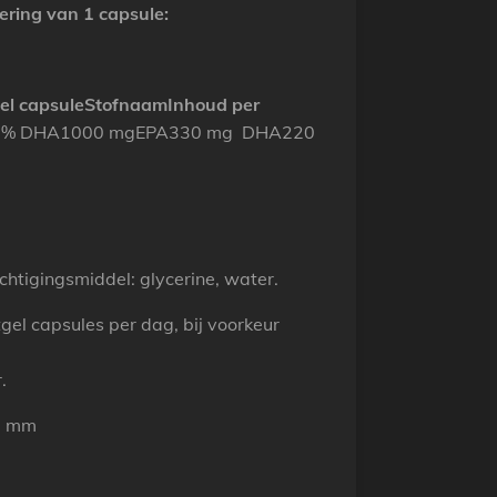
ering van 1 capsule:
el capsule
Stofnaam
Inhoud per
/22% DHA1000 mgEPA330 mg DHA220
vochtigingsmiddel: glycerine, water.
tgel capsules per dag, bij voorkeur
.
,5 mm