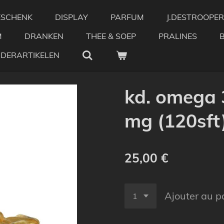
ESCHENK
DISPLAY
PARFUM
J.DESTROOPER
M
DRANKEN
THEE & SOEP
PRALINES
NDERARTIKELEN
kd. omega 3
mg (120sft
25,00 €
Ajouter au p