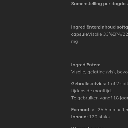
Samenstelling per dagdos
Ingrediënten:
Inhoud softg
capsule
Visolie 33%EPA
mg
Ingrediënten:
Visolie, gelatine (vis), be
Gebruiksadvies:
1 of 2 sof
tijdens de maaltijd.
Te gebruiken vanaf 18 jaar
Formaat:
ø : 25,5 mm x 9
Inhoud:
120 stuks