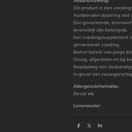
Waarschuwing:
Dit product is een voedin
Aanbevolen dosering niet 
Een gevarieerde, evenwic
levensstijl zijn belangrijk.
Een voedingssupplement i
gevarieerde voeding.
Buiten bereik van jonge ki
Droog, afgesloten en bij 
Raadpleeg een deskundige
in geval van zwangerschap,
Allergeeninformatie:
Bevat
vis
Leverancier:
P
P
P