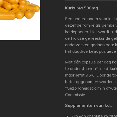
Kurkuma 500mg
Een andere naam voor kurku
dezelfde familie als gember.
kerriepoeder. Het wordt al 
de Indiase geneeskunde gebr
onderzoeken gedaan naar ku
het daadwerkelijk positieve
Met één capsule per dag ka
te ondersteunen*. In kd. ku
maar liefst 95%. Door de t
beter opgenomen worden in
*Gezondheidsclaim in afwa
Commissie.
Supplementen van kd.:
Zijn van absolute kwalite