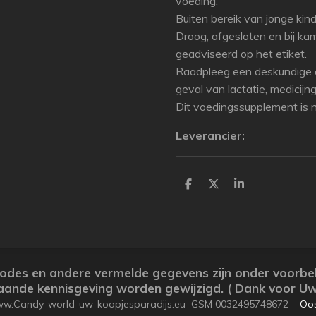
voeding.
Buiten bereik van jonge kin
Droog, afgesloten en bij k
geadviseerd op het etiket.
Raadpleeg een deskundige a
geval van lactatie, medicijng
Dit voedingssupplement is 
Leverancier:
P
P
P
a
a
a
r
r
r
t
t
t
a
a
a
g
g
g
e
e
e
r
r
r
arcodes en andere vermelde gegevens zijn onder voorb
ande kennisgeving worden gewijzigd. ( Dank voor Uw
www.Candy-world-uw-koopjesparadijs.eu GSM 0032495748672
Oos