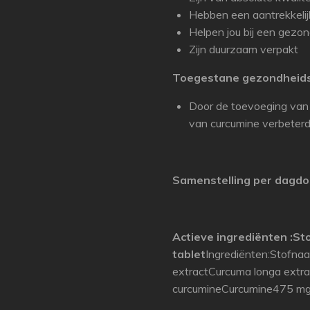
Hebben een aantrekkelijk
Helpen jou bij een gezond
Zijn duurzaam verpakt
Toegestane gezondheids
Door de toevoeging van
van curcumine verbeterd
Samenstelling per dagdos
Actieve ingrediënten :
St
tablet
Ingrediënten:Stofna
extractCurcuma longa ext
curcumineCurcumine475 mg