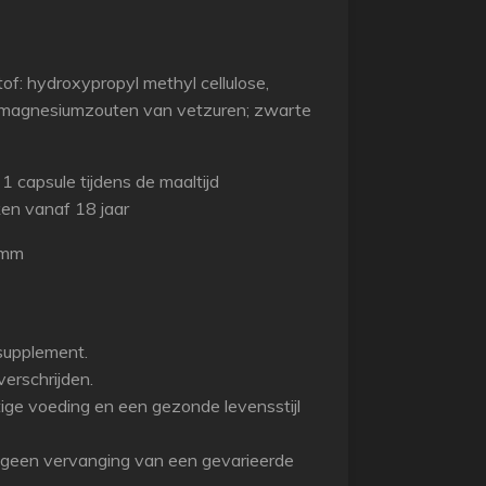
of: hydroxypropyl methyl cellulose,
l: magnesiumzouten van vetzuren; zwarte
 capsule tijdens de maaltijd
ken vanaf 18 jaar
 mm
supplement.
erschrijden.
ige voeding en een gezonde levensstijl
 geen vervanging van een gevarieerde