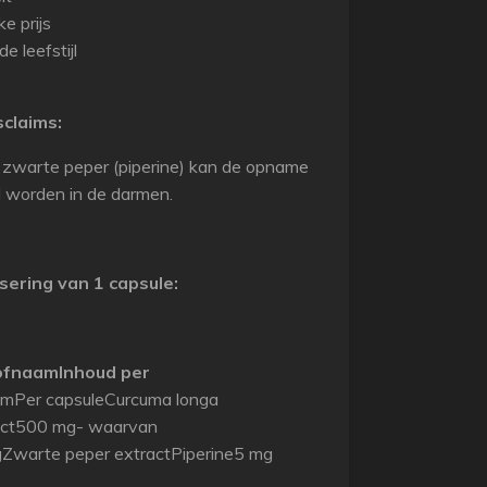
e prijs
e leefstijl
claims:
 zwarte peper (piperine) kan de opname
 worden in de darmen.
ering van 1 capsule:
ofnaam
Inhoud per
amPer capsuleCurcuma longa
ract500 mg- waarvan
Zwarte peper extractPiperine5 mg