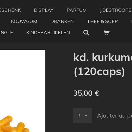
ESCHENK
DISPLAY
PARFUM
J.DESTROOPE
KOUWGOM
DRANKEN
THEE & SOEP
UNGLE
KINDERARTIKELEN
kd. kurku
(120caps)
35,00 €
Ajouter au p