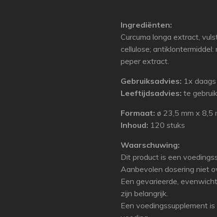
Ingrediënten:
Curcuma longa extract, vulst
cellulose; antiklontermidde
peper extract.
Gebruiksadvies:
1x daags 1
Leeftijdsadvies:
te gebrui
Formaat:
ø 23,5 mm x 8,5
Inhoud:
120 stuks
Waarschuwing:
Dit product is een voedings
Aanbevolen dosering niet ov
Een gevarieerde, evenwicht
zijn belangrijk.
Een voedingssupplement is