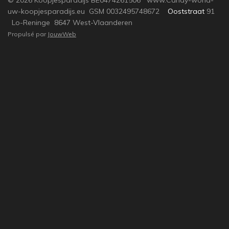
© 2026 Koopjesparadijs BE0474261506 www.Candy-world-
uw-koopjesparadijs.eu GSM 0032495748672
Ooststraat
91
Lo-Reninge 8647 West-Vlaanderen
Propulsé par
JouwWeb