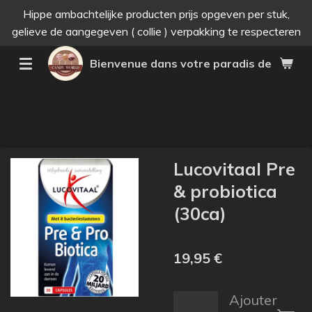
Hippe ambachtelijke producten prijs opgeven per stuk,
Passer
gelieve de aangegeven ( collie ) verpakking te respecteren
au
contenu
Bienvenue dans votre paradis des bonne
principal
Lucovitaal Pre
& probiotica
(30ca)
19,95 €
Ajouter