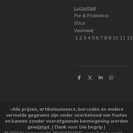
Lucovitaal
Pre & Probiotica
30ca
Voorraad
1 2 3 4 5 6 7 8 9 10 11 1
P
P
P
P
a
a
a
a
r
r
r
r
t
t
t
t
a
a
a
a
g
g
g
g
e
e
e
e
-
Alle prijzen, artikelnummers, barcodes en andere
r
r
r
r
vermelde gegevens zijn onder voorbehoud van fouten
en kunnen zonder voorafgaande kennisgeving worden
gewijzigd. ( Dank voor Uw begrip )