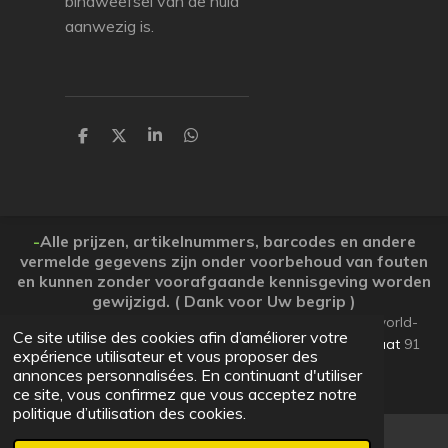
bindweefsel van de huid
aanwezig is.
P
P
P
P
a
a
a
a
r
r
r
r
t
t
t
t
a
a
a
a
g
g
g
g
e
e
e
e
-
Alle prijzen, artikelnummers, barcodes en andere
r
r
r
r
vermelde gegevens zijn onder voorbehoud van fouten
en kunnen zonder voorafgaande kennisgeving worden
gewijzigd. ( Dank voor Uw begrip )
© 2026 Koopjesparadijs BE0474261506 www.Candy-world-
Ce site utilise des cookies afin d’améliorer votre
uw-koopjesparadijs.eu GSM 0032495748672
Ooststraat
91
expérience utilisateur et vous proposer des
Lo-Reninge 8647 West-Vlaanderen
annonces personnalisées. En continuant d'utiliser
Propulsé par
JouwWeb
ce site, vous confirmez que vous acceptez notre
politique d’utilisation des cookies.