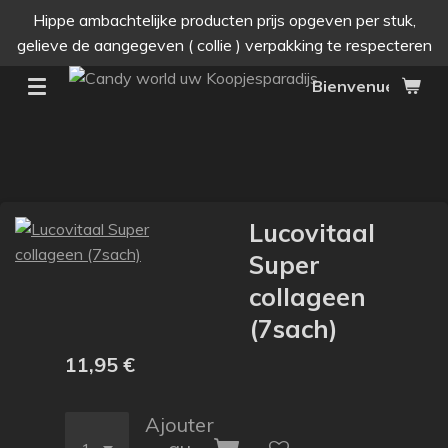
Hippe ambachtelijke producten prijs opgeven per stuk,
Passer
gelieve de aangegeven ( collie ) verpakking te respecteren
au
contenu
Bienvenue dans v
principal
Lucovitaal
Super
collageen
(7sach)
11,95 €
Ajouter