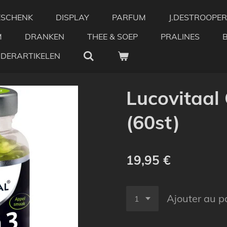
ESCHENK
DISPLAY
PARFUM
J.DESTROOPER
M
DRANKEN
THEE & SOEP
PRALINES
NDERARTIKELEN
Lucovitaal
(60st)
19,95 €
Ajouter au p