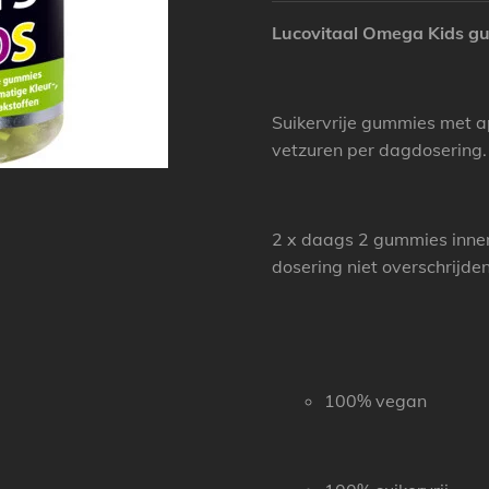
Lucovitaal Omega Kids g
Suikervrije gummies met
vetzuren per dagdosering.
2 x daags 2 gummies inne
dosering niet overschrijden
100% vegan