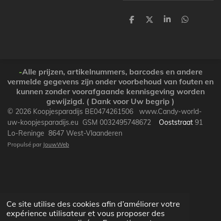
P
P
P
P
a
a
a
a
r
r
r
r
t
t
t
t
a
a
a
a
g
g
g
g
e
e
e
e
-
Alle prijzen, artikelnummers, barcodes en andere
r
r
r
r
vermelde gegevens zijn onder voorbehoud van fouten en
kunnen zonder voorafgaande kennisgeving worden
gewijzigd. ( Dank voor Uw begrip )
© 2026 Koopjesparadijs BE0474261506 www.Candy-world-
uw-koopjesparadijs.eu GSM 0032495748672
Ooststraat
91
Lo-Reninge 8647 West-Vlaanderen
Propulsé par
JouwWeb
Ce site utilise des cookies afin d’améliorer votre
expérience utilisateur et vous proposer des