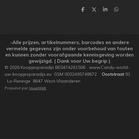
P
P
P
P
a
a
a
a
r
r
r
r
t
t
t
t
a
a
a
a
g
g
g
g
e
e
e
e
-
Alle prijzen, artikelnummers, barcodes en andere
r
r
r
r
vermelde gegevens zijn onder voorbehoud van fouten
en kunnen zonder voorafgaande kennisgeving worden
gewijzigd. ( Dank voor Uw begrip )
© 2026 Koopjesparadijs BE0474261506 www.Candy-world-
uw-koopjesparadijs.eu GSM 0032495748672
Ooststraat
91
Lo-Reninge 8647 West-Vlaanderen
Propulsé par
JouwWeb