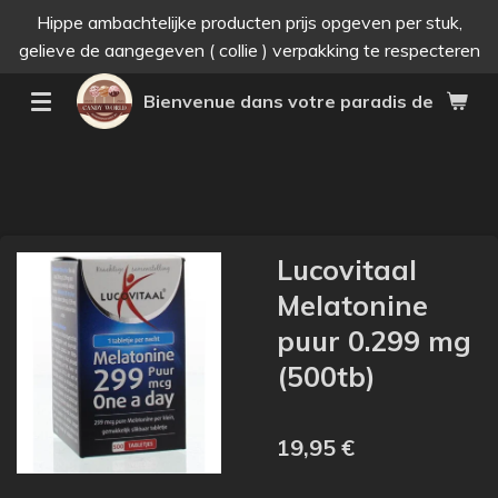
Hippe ambachtelijke producten prijs opgeven per stuk,
Passer
gelieve de aangegeven ( collie ) verpakking te respecteren
au
contenu
Bienvenue dans votre paradis des bonne
principal
Lucovitaal
Melatonine
puur 0.299 mg
(500tb)
19,95 €