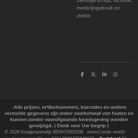
zwangerschap, lactatie,
medicijngebruik en
ziekte.
P
P
P
P
a
a
a
a
r
r
r
r
t
t
t
t
a
a
a
a
g
g
g
g
e
e
e
e
-
Alle prijzen, artikelnummers, barcodes en andere
r
r
r
r
vermelde gegevens zijn onder voorbehoud van fouten en
kunnen zonder voorafgaande kennisgeving worden
gewijzigd. ( Dank voor Uw begrip )
© 2026 Koopjesparadijs BE0474261506 www.Candy-world-