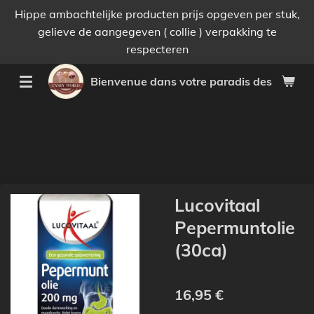
Hippe ambachtelijke producten prijs opgeven per stuk,
Passer
gelieve de aangegeven ( collie ) verpakking te
au
respecteren
contenu
principal
Bienvenue dans votre paradis des bonnes 
Lucovitaal
Pepermuntolie
(30ca)
16,95 €