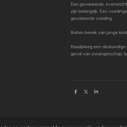
Een gevarieerde, evenwicht
zijn belangrijk. Een voedin
gevarieerde voeding.
Buiten bereik van jonge kin
Raadpleeg een deskundige a
geval van zwangerschap, lac
P
P
P
a
a
a
r
r
r
t
t
t
a
a
a
g
g
g
e
e
e
r
r
r