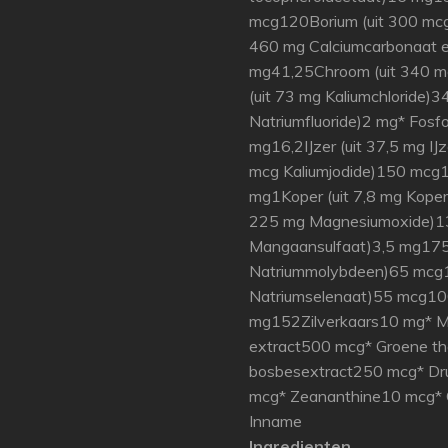
mcg120Borium (uit 300 mcg
460 mg Calciumcarbonaat 
mg41,25Chroom (uit 340 m
(uit 73 mg Kaliumchloride)3
Natriumfluoride)2 mg* Fosf
mg16,2IJzer (uit 37,5 mg I
mcg Kaliumjodide)150 mcg10
mg1Koper (uit 7,8 mg Kope
225 mg Magnesiumoxide)1
Mangaansulfaat)3,5 mg175
Natriummolybdeen)65 mcg1
Natriumselenaat)55 mcg100
mg152Zilverkaars10 mg* M
extract500 mcg* Groene th
bosbesextract250 mcg* Dru
mcg* Zeananthine10 mcg* 
Inname
Ingredienten