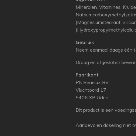
Mineralen, Vitamines, Kruiden
Natriumcarboxymethylzetme
(Magnesiumstearaat, Silici
(Hydroxypropylmethylcellulo
Gebruik
Neem eenmaal daags één ta
Droog en afgesloten bewar
Fabrikant
PK Benelux BV
Vluchtoord 17
5406 XP Uden
Dit product is een voedings
Aanbevolen dosering niet ov