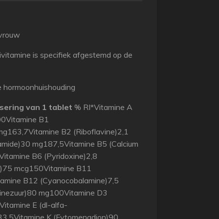
 vrouw
itamine is specifiek afgestemd op de
le hormoonhuishouding
ering van 1 tablet
% RI*Vitamine A
00Vitamine B1
mg163,7Vitamine B2 (Riboflavine)2,1
amide)30 mg187,5Vitamine B5 (Calcium
tamine B6 (Pyridoxine)2,8
e)75 mcg150Vitamine B11
tamine B12 (Cyanocobalamine)7,5
inezuur)80 mg100Vitamine D3
itamine E (dl-alfa-
33,5Vitamine K (Fytomenadion)90