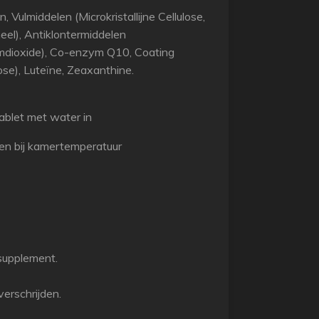
, Vulmiddelen (Microkristallijne Cellulose,
el), Antiklontermiddelen
umdioxide), Co-enzym Q10, Coating
se), Luteïne, Zeaxanthine.
blet met water in
en bij kamertemperatuur
supplement.
erschrijden.