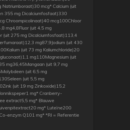
 Natriumboraat)30 mcg* Calcium (uit
en 355 mg Dicalciumfosfaat)330
cg Chroompicolinaat)40 mcg100Chloor
4,8 mg4,8Fluor (uit 4,5 mg
or (uit 275 mg Dicalciumfosfaat)113,4
Jzerfumaraat)12,3 mg87,9Jodium (uit 430
0Kalium (uit 73 mg Kaliumchloride)20
rgluconaat)1,1 mg110Magnesium (uit
35 mg36,45Mangaan (uit 9,7 mg
Molybdeen (uit 6,5 mg
30Seleen (uit 5,5 mg
Zink (uit 19 mg Zinkoxide)15,2
onnikspeper1 mg* Cranberry-
ee extract5,5 mg* Blauwe
ivenpitextract20 mg* Luteïne200
Co-enzym Q101 mg* *RI = Referentie