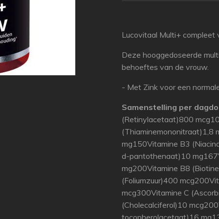
Lucovitaal Multi+ compleet
Deze hooggedoseerde multiv
behoeftes van de vrouw.
- Met Zink voor een norma
Samenstelling per dagdos
(Retinylacetaat)800 mcg1
(Thiaminemononitraat)1,8 
mg150Vitamine B3 (Niacin
d-pantothenaat)10 mg167Vi
mg200Vitamine B8 (Biotin
(Foliumzuur)400 mcg200Vi
mcg300Vitamine C (Ascorb
(Cholecalciferol)10 mcg200V
tocopherolacetaat)16 mg1