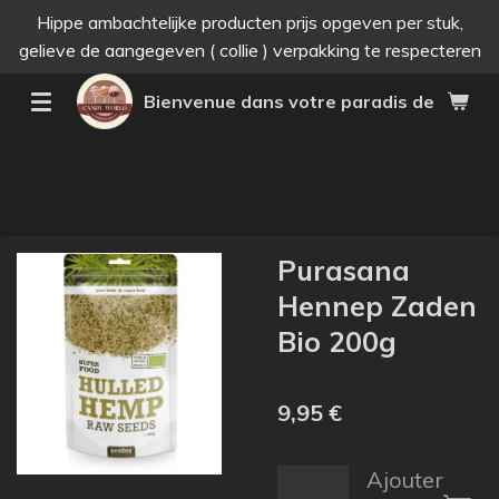
Hippe ambachtelijke producten prijs opgeven per stuk,
Passer
gelieve de aangegeven ( collie ) verpakking te respecteren
au
contenu
Bienvenue dans votre paradis des bonne
principal
Purasana
Hennep Zaden
Bio 200g
9,95 €
Ajouter