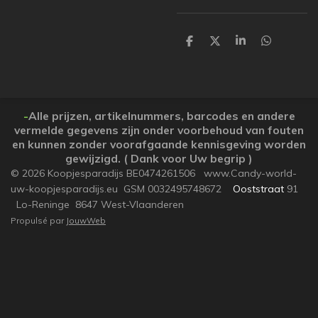
P
P
P
P
a
a
a
a
r
r
r
r
t
t
t
t
a
a
a
a
g
g
g
g
e
e
e
e
-
Alle prijzen, artikelnummers, barcodes en andere
r
r
r
r
vermelde gegevens zijn onder voorbehoud van fouten
en kunnen zonder voorafgaande kennisgeving worden
gewijzigd. ( Dank voor Uw begrip )
© 2026 Koopjesparadijs BE0474261506 www.Candy-world-
uw-koopjesparadijs.eu GSM 0032495748672
Ooststraat
91
Lo-Reninge 8647 West-Vlaanderen
Propulsé par
JouwWeb