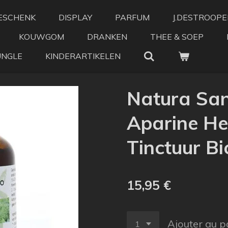
ESCHENK
DISPLAY
PARFUM
J.DESTROOPE
KOUWGOM
DRANKEN
THEE & SOEP
UNGLE
KINDERARTIKELEN
Natura San
Aparine Her
Tinctuur B
15,95 €
Ajouter au p