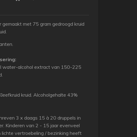
ur gemaakt met 75 gram gedroogd kruid
uid.
anten.
sering:
l water-alcohol extract van 150-225
d.
leefkruid kruid. Alcoholgehalte 43%
hreven 3 x daags 15 à 20 druppels in
r. Kinderen van 2 - 15 jaar evenveel
n lichte vertroebeling / bezinking heeft