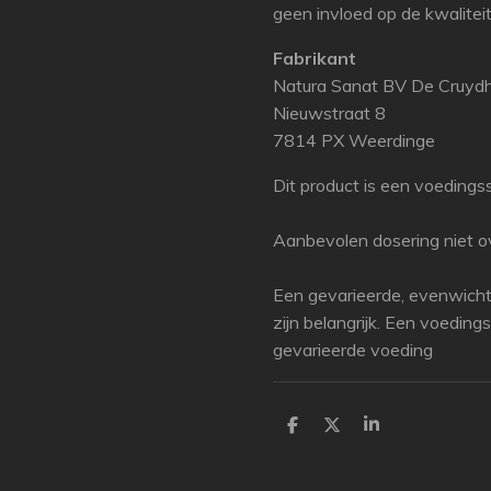
geen invloed op de kwalitei
Fabrikant
Natura Sanat BV De Cruyd
Nieuwstraat 8
7814 PX Weerdinge
Dit product is een voedings
Aanbevolen dosering niet ov
Een gevarieerde, evenwicht
zijn belangrijk. Een voedin
gevarieerde voeding
P
P
P
a
a
a
r
r
r
t
t
t