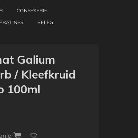
R
CONFESERIE
PRALINES
BELEG
at Galium
b / Kleefkruid
io 100ml
anier