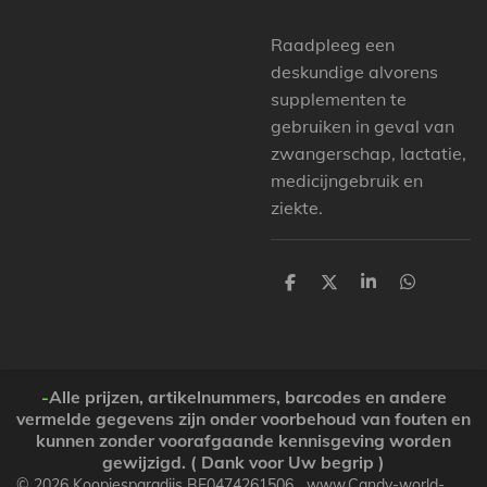
Raadpleeg een
deskundige alvorens
supplementen te
gebruiken in geval van
zwangerschap, lactatie,
medicijngebruik en
ziekte.
P
P
P
P
a
a
a
a
r
r
r
r
t
t
t
t
a
a
a
a
g
g
g
g
e
e
e
e
-
Alle prijzen, artikelnummers, barcodes en andere
r
r
r
r
vermelde gegevens zijn onder voorbehoud van fouten en
kunnen zonder voorafgaande kennisgeving worden
gewijzigd. ( Dank voor Uw begrip )
© 2026 Koopjesparadijs BE0474261506 www.Candy-world-