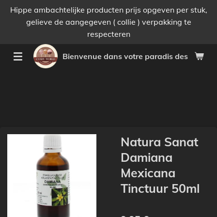
Hippe ambachtelijke producten prijs opgeven per stuk,
Passer
gelieve de aangegeven ( collie ) verpakking te
au
respecteren
contenu
principal
Bienvenue dans votre paradis des bonnes 
Natura Sanat
Damiana
Mexicana
Tinctuur 50ml