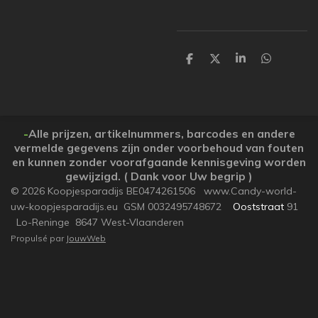
P
P
P
P
a
a
a
a
r
r
r
r
t
t
t
t
a
a
a
a
g
g
g
g
e
e
e
e
-
Alle prijzen, artikelnummers, barcodes en andere
r
r
r
r
vermelde gegevens zijn onder voorbehoud van fouten
en kunnen zonder voorafgaande kennisgeving worden
gewijzigd. ( Dank voor Uw begrip )
© 2026 Koopjesparadijs BE0474261506 www.Candy-world-
uw-koopjesparadijs.eu GSM 0032495748672
Ooststraat
91
Lo-Reninge 8647 West-Vlaanderen
Propulsé par
JouwWeb