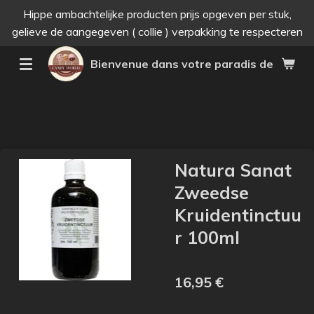
Hippe ambachtelijke producten prijs opgeven per stuk,
Passer
gelieve de aangegeven ( collie ) verpakking te respecteren
au
contenu
Bienvenue dans votre paradis des bonne
principal
Natura Sanat
Zweedse
Kruidentinctuu
r 100ml
16,95 €