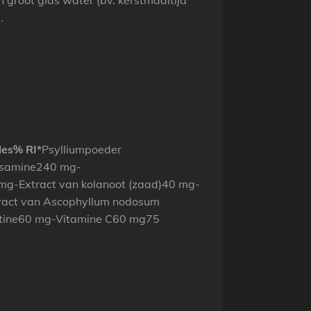
 groot glas water (bv. kerstmaaltijd
.
les
% RI*
Psylliumpoeder
osamine240 mg-
g-Extract van kolanoot (zaad)40 mg-
ract van Ascophyllum nodosum
ctine60 mg-Vitamine C60 mg75