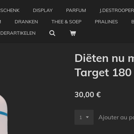
ESCHENK
DISPLAY
PARFUM
J.DESTROOPER
M
DRANKEN
THEE & SOEP
PRALINES
NDERARTIKELEN
Diëten nu m
Target 180
30,00 €
Ajouter au p