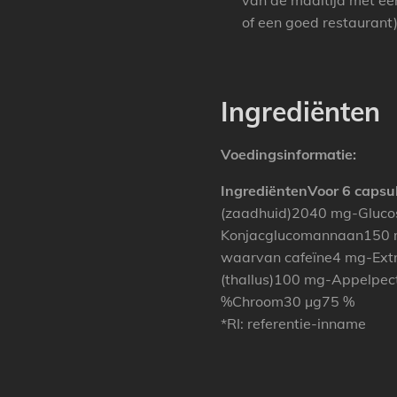
van de maaltijd met een
of een goed restaurant)
Ingrediënten
Voedingsinformatie:
Ingrediënten
Voor 6 capsu
(zaadhuid)2040 mg-Gluc
Konjacglucomannaan150 m
waarvan cafeïne4 mg-Ext
(thallus)100 mg-Appelpe
%Chroom30 µg75 %
*RI: referentie-inname