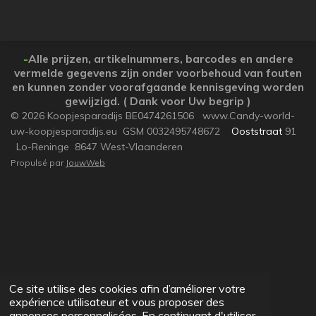
r
r
r
r
t
t
t
t
a
a
a
a
g
g
g
g
e
e
e
e
-
Alle prijzen, artikelnummers, barcodes en andere
r
r
r
r
vermelde gegevens zijn onder voorbehoud van fouten
en kunnen zonder voorafgaande kennisgeving worden
gewijzigd. ( Dank voor Uw begrip )
© 2026 Koopjesparadijs BE0474261506 www.Candy-world-
uw-koopjesparadijs.eu GSM 0032495748672
Ooststraat
91
Lo-Reninge 8647 West-Vlaanderen
Propulsé par
JouwWeb
Ce site utilise des cookies afin d’améliorer votre
expérience utilisateur et vous proposer des
annonces personnalisées. En continuant d'utiliser