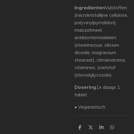
Ingredienten
Vulstoffen
(microkristallijne cellulose,
polyvinylpyrrolidon),
maiszetmeel,
antiklontermiddelen
(stearinezuur, silicium
dioxide, magnesium
stearaat), citroenaroma,
vitamines, zoetstof
(steviolglycoside).
Dosering
1x daags 1
tablet
• Veganistisch
P
P
P
P
a
a
a
a