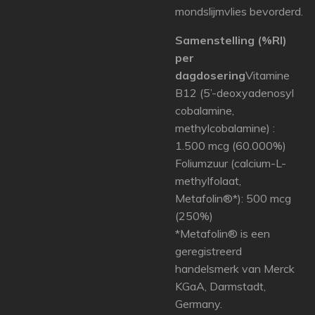
mondslijmvlies bevorderd.
Samenstelling (%RI)
per
dagdosering
Vitamine
B12 (5’-deoxyadenosyl
cobalamine,
methylcobalamine) :
1.500 mcg (60.000%)
Foliumzuur (calcium-L-
methylfolaat,
Metafolin®*): 500 mcg
(250%)
*Metafolin® is een
geregistreerd
handelsmerk van Merck
KGaA, Darmstadt,
Germany.