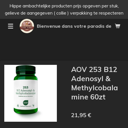
Hippe ambachtelijke producten prijs opgeven per stuk,
Passer
gelieve de aangegeven ( collie ) verpakking te respecteren
au
contenu
Bienvenue dans votre paradis des bonne
principal
AOV 253 B12
Adenosyl &
Methylcobala
mine 60zt
21,95 €