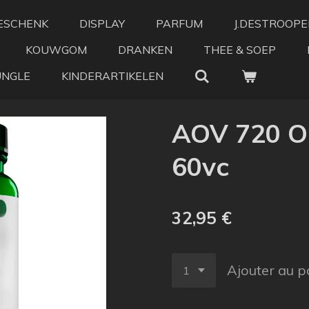
ESCHENK
DISPLAY
PARFUM
J.DESTROOPE
KOUWGOM
DRANKEN
THEE & SOEP
UNGLE
KINDERARTIKELEN
AOV 720 O
60vc
32,95 €
Ajouter au p