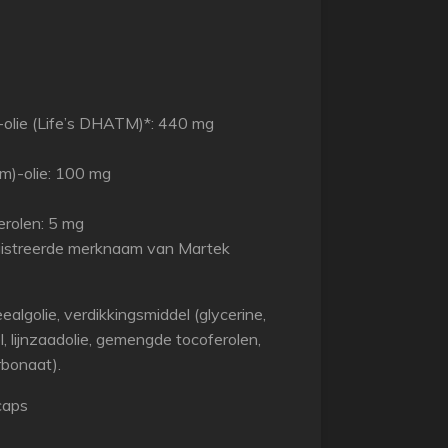
)-olie (Life’s DHATM)*: 440 mg
um)-olie: 100 mg
erolen: 5 mg
gistreerde merknaam van Martek
ealgolie, verdikkingsmiddel (glycerine,
, lijnzaadolie, gemengde tocoferolen,
rbonaat).
caps