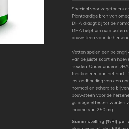
Speciaal voor vegetariers e
Plantaardige bron van omeg
DHA draagt bij tot de norma
DHA helpt om normaal en sch
bouwsteen voor de hersene
Vetten spelen een belangrijk
van de juiste soort en hoev
houden. Onder andere DHA is
functioneren van het hart. D
instandhouding van een nor
normaal en scherp te blijven
bouwsteen voor de hersenen
gunstige effecten worden ve
inname van 250 mg.
Samenstelling (%RI) per
plantagineum)-olie: 538 mg