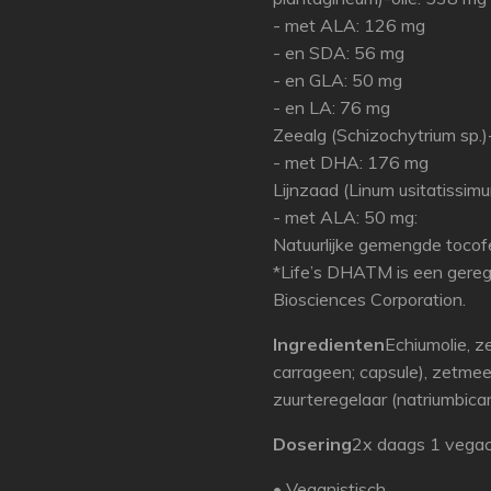
- met ALA: 126 mg
- en SDA: 56 mg
- en GLA: 50 mg
- en LA: 76 mg
Zeealg (Schizochytrium sp.
- met DHA: 176 mg
Lijnzaad (Linum usitatissim
- met ALA: 50 mg:
Natuurlijke gemengde tocof
*Life’s DHATM is een gere
Biosciences Corporation.
Ingredienten
Echiumolie, ze
carrageen; capsule), zetmeel
zuurteregelaar (natriumbica
Dosering
2x daags 1 vega
• Veganistisch