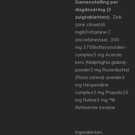
Samenstelling per
dagdosering (3
zuigtabletten):
Zink
(zink citraat)6
mg60Vitamine C
(ascorbinezuur) 300
mg 375Bioflavonoïden-
complex3 mg Acerola
kers (Malphighia glabra)-
poeder3 mg Rozenbottel
(Rosa canina)-poeder3
mg Hesperidine
complex3 mg Propolis15
mg Rutine3 mg *%
Referentie Inname
Ingredienten