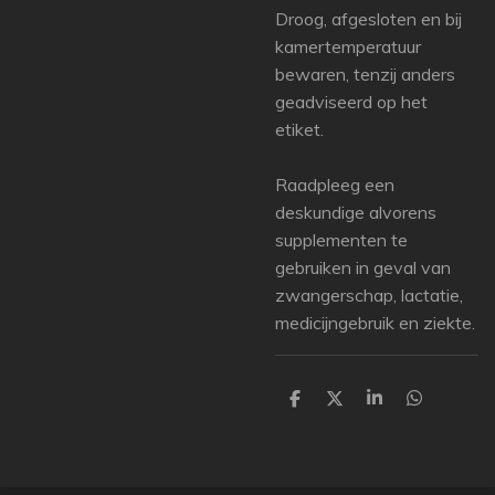
Droog, afgesloten en bij
kamertemperatuur
bewaren, tenzij anders
geadviseerd op het
etiket.
Raadpleeg een
deskundige alvorens
supplementen te
gebruiken in geval van
zwangerschap, lactatie,
medicijngebruik en ziekte.
P
P
P
P
a
a
a
a
r
r
r
r
t
t
t
t
a
a
a
a
g
g
g
g