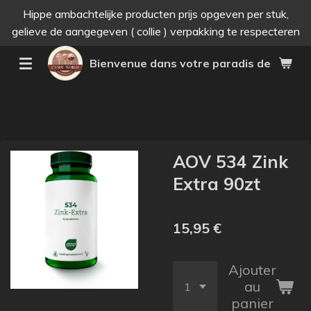
Hippe ambachtelijke producten prijs opgeven per stuk,
Passer
gelieve de aangegeven ( collie ) verpakking te respecteren
au
contenu
Bienvenue dans votre paradis des bonne
principal
AOV 534 Zink
Extra 90zt
15,95 €
Ajouter
au
panier