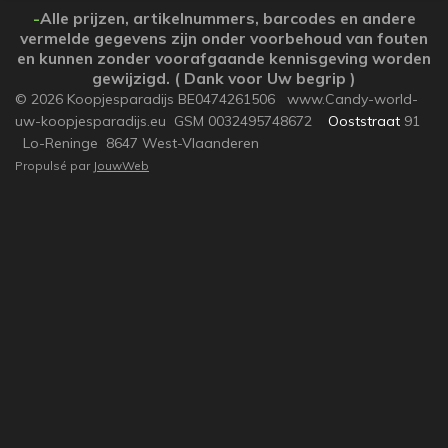
e
e
e
e
-
Alle prijzen, artikelnummers, barcodes en andere
r
r
r
r
vermelde gegevens zijn onder voorbehoud van fouten
en kunnen zonder voorafgaande kennisgeving worden
gewijzigd. ( Dank voor Uw begrip )
© 2026 Koopjesparadijs BE0474261506 www.Candy-world-
uw-koopjesparadijs.eu GSM 0032495748672
Ooststraat
91
Lo-Reninge 8647 West-Vlaanderen
Propulsé par
JouwWeb