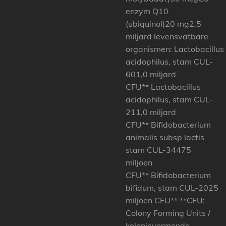
enzym Q10
(ubiquinol)20 mg2,5
miljard levensvatbare
organismen: Lactobacillus
acidophilus, stam CUL-
601,0 miljard
CFU** Lactobacillus
acidophilus, stam CUL-
211,0 miljard
CFU** Bifidobacterium
animalis subsp lactis
stam CUL-34475
miljoen
CFU** Bifidobacterium
bifidum, stam CUL-2025
miljoen CFU** **CFU:
Colony Forming Units /
kolonievormende