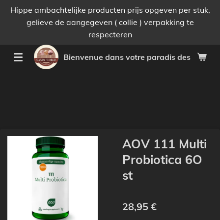
Hippe ambachtelijke producten prijs opgeven per stuk,
Passer
gelieve de aangegeven ( collie ) verpakking te
au
respecteren
contenu
principal
Bienvenue dans votre paradis des bonnes 
AOV 111 Multi
Probiotica 6O
st
28,95 €