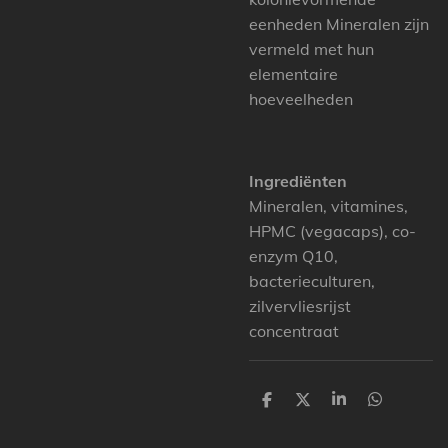
eenheden Mineralen zijn
vermeld met hun
elementaire
hoeveelheden
Ingrediënten
Mineralen, vitamines,
HPMC (vegacaps), co-
enzym Q10,
bacterieculturen,
zilvervliesrijst
concentraat
P
P
P
P
a
a
a
a
r
r
r
r