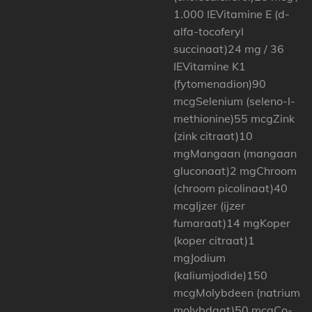
1.000 IEVitamine E (d-
alfa-tocoferyl
succinaat)24 mg / 36
IEVitamine K1
(fytomenadion)90
mcgSelenium (seleno-l-
methionine)55 mcgZink
(zink citraat)10
mgMangaan (mangaan
gluconaat)2 mgChroom
(chroom picolinaat)40
mcgIjzer (ijzer
fumaraat)14 mgKoper
(koper citraat)1
mgJodium
(kaliumjodide)150
mcgMolybdeen (natrium
molybdaat)50 mcgCo-