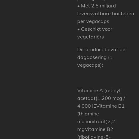
• Met 2,5 miljard
levensvatbare bacteriën
per vegacaps
• Geschikt voor
vegetariërs
Dit product bevat per
dagdosering (1
vegacaps):
Vitamine A (retinyl
acetaat)1.200 mcg /
4.000 IEVitamine B1
(thiamine
mononitraat)2,2
mgVitamine B2
(riboflavine-5-