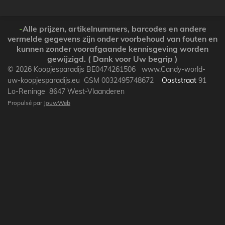
t
t
t
t
a
a
a
a
g
g
g
g
e
e
e
e
-
Alle prijzen, artikelnummers, barcodes en andere
r
r
r
r
vermelde gegevens zijn onder voorbehoud van fouten en
kunnen zonder voorafgaande kennisgeving worden
gewijzigd. ( Dank voor Uw begrip )
© 2026 Koopjesparadijs BE0474261506 www.Candy-world-
uw-koopjesparadijs.eu GSM 0032495748672
Ooststraat
91
Lo-Reninge 8647 West-Vlaanderen
Propulsé par
JouwWeb