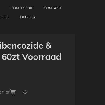
CONFESERIE
CONTACT
BELEG
HORECA
ibencozide &
 60zt Voorraad
anier