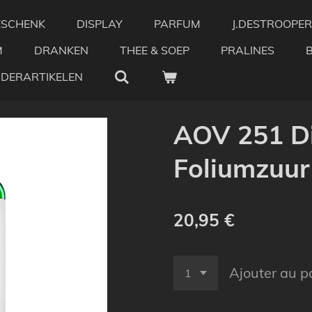
ESCHENK
DISPLAY
PARFUM
J.DESTROOPER
M
DRANKEN
THEE & SOEP
PRALINES
NDERARTIKELEN
AOV 251 D
Foliumzuur
20,95 €
Ajouter au p