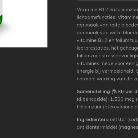
Vitamine B12 en foliumzuur
lichaamsfuncties. Vitamin
aanmaak van rode bloedcel
aanmaak van witte bloedc
vitamine B12 en foliumzuu
leerprestaties, het geheu
foliumzuur stressgevoelig
vitamines mede voor een 
energie bij vermoeidheid. 
normale werking van de z
Samenstelling (%RI) per 
(dibencozide): 1.500 mcg 
Foliumzuur (pteroylmono 
Ingredienten
Zoetstof (sorb
antiklontermiddel (magnes