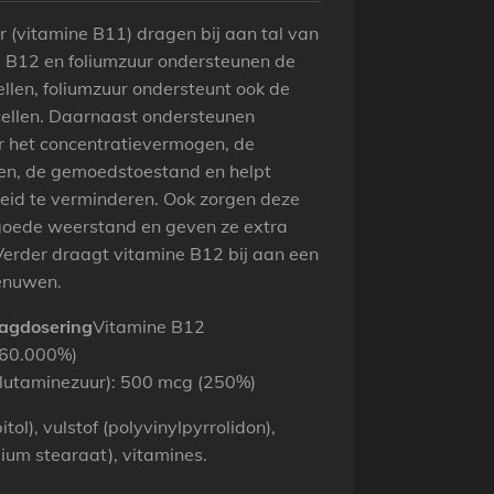
 (vitamine B11) dragen bij aan tal van
e B12 en foliumzuur ondersteunen de
len, foliumzuur ondersteunt ook de
ellen. Daarnaast ondersteunen
r het concentratievermogen, de
gen, de gemoedstoestand en helpt
heid te verminderen. Ook zorgen deze
goede weerstand en geven ze extra
Verder draagt vitamine B12 bij aan een
enuwen.
dagdosering
Vitamine B12
(60.000%)
glutaminezuur): 500 mcg (250%)
itol), vulstof (polyvinylpyrrolidon),
ium stearaat), vitamines.