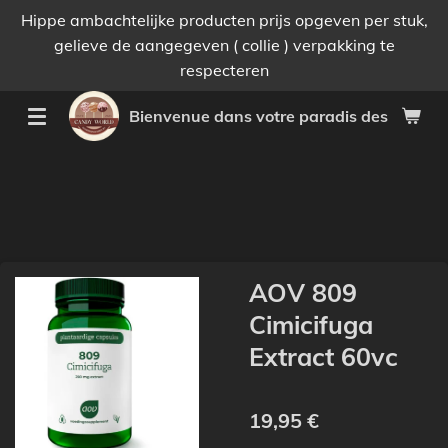
Hippe ambachtelijke producten prijs opgeven per stuk,
Passer
gelieve de aangegeven ( collie ) verpakking te
au
respecteren
contenu
principal
Bienvenue dans votre paradis des bonnes 
AOV 809
Cimicifuga
Extract 60vc
19,95 €