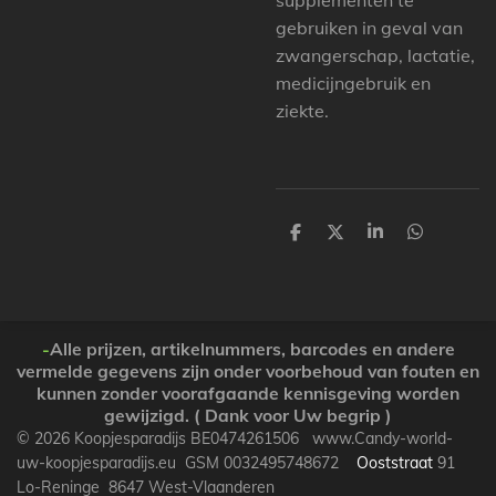
supplementen te
gebruiken in geval van
zwangerschap, lactatie,
medicijngebruik en
ziekte.
P
P
P
P
a
a
a
a
r
r
r
r
t
t
t
t
a
a
a
a
g
g
g
g
e
e
e
e
-
Alle prijzen, artikelnummers, barcodes en andere
r
r
r
r
vermelde gegevens zijn onder voorbehoud van fouten en
kunnen zonder voorafgaande kennisgeving worden
gewijzigd. ( Dank voor Uw begrip )
© 2026 Koopjesparadijs BE0474261506 www.Candy-world-
uw-koopjesparadijs.eu GSM 0032495748672
Ooststraat
91
Lo-Reninge 8647 West-Vlaanderen