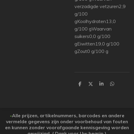
verzadigde vetzuren2,9
g/100
gKoolhydraten13,0
g/100 gWaarvan
suikers0,0 g/100
gEiwitten19,0 g/100
gZout0 g/100 g
P
P
P
P
a
a
a
a
r
r
r
r
t
t
t
t
a
a
a
a
g
g
g
g
e
e
e
e
-
Alle prijzen, artikelnummers, barcodes en andere
r
r
r
r
vermelde gegevens zijn onder voorbehoud van fouten
en kunnen zonder voorafgaande kennisgeving worden
gewijzigd. ( Dank voor Uw begrip )