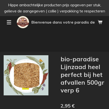
Hippe ambachtelijke producten prijs opgeven per stuk,
Passer
gelieve de aangegeven ( collie ) verpakking te respecteren
au
contenu
Bienvenue dans votre paradis des bonne
principal
bio-paradise
Lijnzaad heel
perfect bij het
afvallen 500gr
verp 6
2,95 €