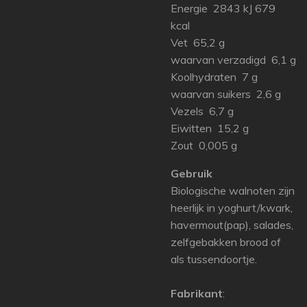
Energie 2843 kJ 679
kcal
Vet 65,2 g
waarvan verzadigd 6,1 g
Koolhydraten 7 g
waarvan suikers 2,6 g
Vezels 6,7 g
Eiwitten 15,2 g
Zout 0,005 g
Gebruik
Biologische walnoten zijn
heerlijk in yoghurt/kwark,
havermout(pap), salades,
zelfgebakken brood of
als tussendoortje.
Fabrikant
: