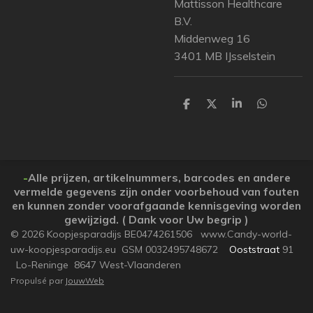
Mattisson Healthcare
B.V.
Middenweg 16
3401 MB IJsselstein
P
P
P
P
a
a
a
a
r
r
r
r
t
t
t
t
a
a
a
a
g
g
g
g
e
e
e
e
-
Alle prijzen, artikelnummers, barcodes en andere
r
r
r
r
vermelde gegevens zijn onder voorbehoud van fouten
en kunnen zonder voorafgaande kennisgeving worden
gewijzigd. ( Dank voor Uw begrip )
© 2026 Koopjesparadijs BE0474261506 www.Candy-world-
uw-koopjesparadijs.eu GSM 0032495748672
Ooststraat
91
Lo-Reninge 8647 West-Vlaanderen
Propulsé par
JouwWeb