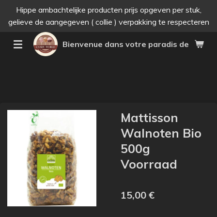
Hippe ambachtelijke producten prijs opgeven per stuk,
Passer
gelieve de aangegeven ( collie ) verpakking te respecteren
au
contenu
Bienvenue dans votre paradis des bonne
principal
Mattisson
Walnoten Bio
500g
Voorraad
15,00 €