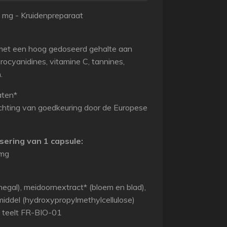
 mg - Kruidenpreparaat
 met een hoog gedoseerd gehalte aan
rocyanidines, vitamine C, tannines,
.
aten*
chting van goedkeuring door de Europese
ering van 1 capsule:
 mg
egal), meidoornextract* (bloem en blad),
middel (hydroxypropylmethylcellulose)
e teelt FR-BIO-01