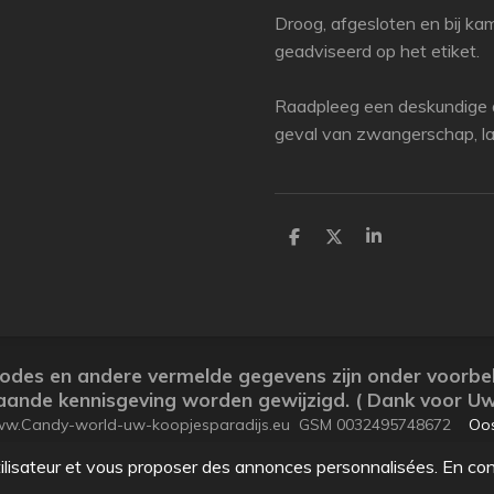
Droog, afgesloten en bij k
geadviseerd op het etiket.
Raadpleeg een deskundige a
geval van zwangerschap, lac
P
P
P
a
a
a
r
r
r
t
t
t
a
a
a
g
g
g
e
e
e
r
r
r
arcodes en andere vermelde gegevens zijn onder voorb
ande kennisgeving worden gewijzigd. ( Dank voor Uw
www.Candy-world-uw-koopjesparadijs.eu GSM 0032495748672
Oos
utilisateur et vous proposer des annonces personnalisées. En cont