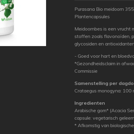
Purasana Bio meidoorn 355
Plantencapsules
Meidoornbes is een vrucht
stoffen zoals flavonoïden, p
glycosiden en antioxidanten
- Goed voor hart en bloedv
*Gezondheidsclaim in afwa
Commissie
Samenstelling per dagdos
Crataegus monogyna: 100
Ingredienten
Arabische gom* (Acacia Sen
capsule: vegetarisch geleer
* Afkomstig van biologisch