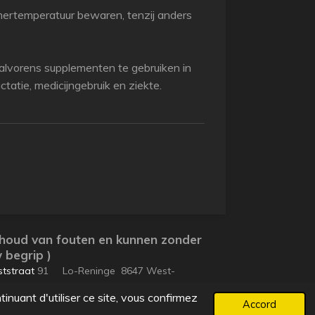
amertemperatuur bewaren, tenzij anders
lvorens supplementen te gebruiken in
tatie, medicijngebruik en ziekte.
ehoud van fouten en kunnen zonder
 begrip )
tstraat
91 Lo-Reninge 8647 West-
inuant d'utiliser ce site, vous confirmez
Propulsé par
JouwWeb
Accord