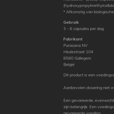
(hydroxypropylmethylcellul
* Afkomstig van biologisch
Gebruik
3 - 6 capsules per dag
Fabrikant
Purasana NV
Heulestraat 104
8560 Gullegem
België
Dit product is een voedings
Aanbevolen dosering niet ov
Een gevarieerde, evenwicht
zijn belangrijk. Een voedin
gevarieerde voeding.