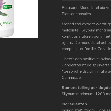
Purasana Mariadistel bio v
Plantencapsules
Mariadistel extract wordt 
melkdistel (Silybum marianum
komt van nature voor in he
bij ons. De mariadistel behoo
composietenfamilie. Ze vulle
- heeft een positieve invloe
- ondersteunt de spijsverter
*Gezondheidsclaim in afwa
Commissie
Samenstelling per dagdo
Silybum marianum: 1200 m
Ingredienten
mariadistel* (zaad), Capsule