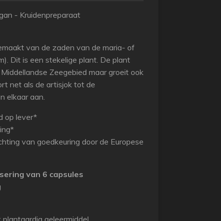
egan - Kruidenpreparaat
gemaakt van de zaden van de maria- of
). Dit is een stekelige plant. De plant
t Middellandse Zeegebied maar groeit ook
rt net als de artisjok tot de
n elkaar aan.
d op lever*
ing*
chting van goedkeuring door de Europese
sering van 6 capsules
g
: plantaardig geleermiddel