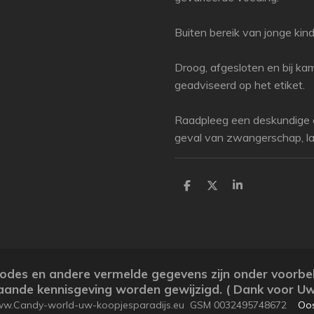
Buiten bereik van jonge kin
Droog, afgesloten en bij k
geadviseerd op het etiket.
Raadpleeg een deskundige a
geval van zwangerschap, lac
P
P
P
a
a
a
r
r
r
t
t
t
a
a
a
g
g
g
e
e
e
r
r
r
arcodes en andere vermelde gegevens zijn onder voorb
ande kennisgeving worden gewijzigd. ( Dank voor Uw
www.Candy-world-uw-koopjesparadijs.eu GSM 0032495748672
Oos