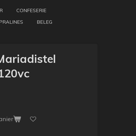
R
CONFESERIE
PRALINES
BELEG
ariadistel
120vc
anier