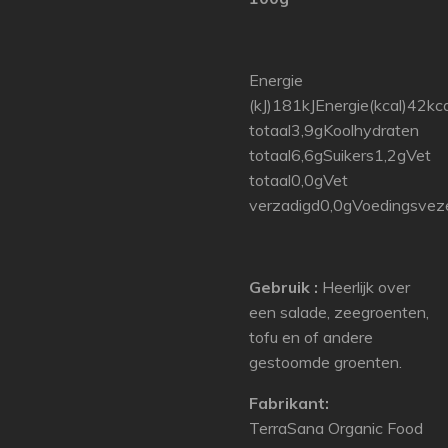
Energie
(kJ)181kJEnergie(kcal)42kca
totaal3,9gKoolhydraten
totaal6,6gSuikers1,2gVet
totaal0,0gVet
verzadigd0,0gVoedingsvez
Gebruik :
Heerlijk over
een salade, zeegroenten,
tofu en of andere
gestoomde groenten.
Fabrikant:
TerraSana Organic Food