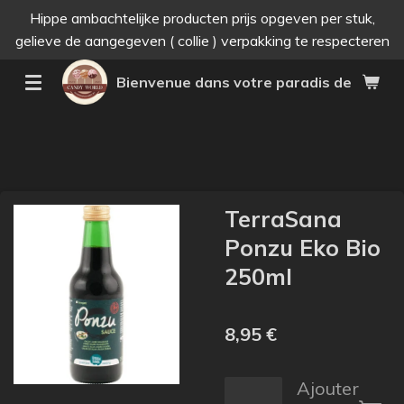
Hippe ambachtelijke producten prijs opgeven per stuk,
Passer
gelieve de aangegeven ( collie ) verpakking te respecteren
au
contenu
Bienvenue dans votre paradis des bonne
principal
TerraSana
Ponzu Eko Bio
250ml
8,95 €
Ajouter