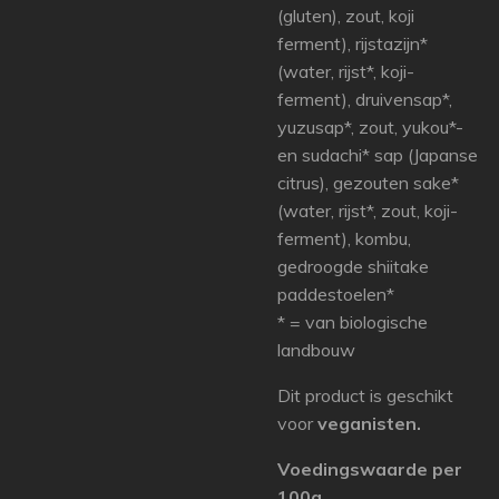
(gluten), zout, koji
ferment), rijstazijn*
(water, rijst*, koji-
ferment), druivensap*,
yuzusap*, zout, yukou*-
en sudachi* sap (Japanse
citrus), gezouten sake*
(water, rijst*, zout, koji-
ferment), kombu,
gedroogde shiitake
paddestoelen*
* = van biologische
landbouw
Dit product is geschikt
voor
veganisten.
Voedingswaarde per
100g