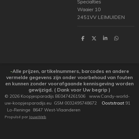
Specialties
Waaier 10
2451VV LEIMUIDEN
P
P
P
P
a
a
a
a
r
r
r
r
t
t
t
t
a
a
a
a
g
g
g
g
e
e
e
e
-
Alle prijzen, artikelnummers, barcodes en andere
r
r
r
r
vermelde gegevens zijn onder voorbehoud van fouten
en kunnen zonder voorafgaande kennisgeving worden
gewijzigd. ( Dank voor Uw begrip )
© 2026 Koopjesparadijs BE0474261506 www.Candy-world-
uw-koopjesparadijs.eu GSM 0032495748672
Ooststraat
91
Lo-Reninge 8647 West-Vlaanderen
Propulsé par
JouwWeb